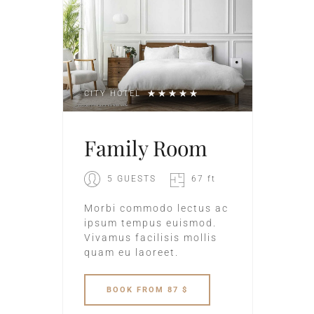
CITY HOTEL
Family Room
5 GUESTS
67 ft
Morbi commodo lectus ac
ipsum tempus euismod.
Vivamus facilisis mollis
quam eu laoreet.
BOOK
FROM 87 $