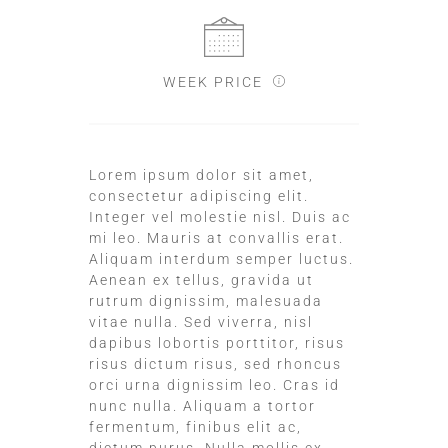
WEEK PRICE
Lorem ipsum dolor sit amet,
consectetur adipiscing elit.
Integer vel molestie nisl. Duis ac
mi leo. Mauris at convallis erat.
Aliquam interdum semper luctus.
Aenean ex tellus, gravida ut
rutrum dignissim, malesuada
vitae nulla. Sed viverra, nisl
dapibus lobortis porttitor, risus
risus dictum risus, sed rhoncus
orci urna dignissim leo. Cras id
nunc nulla. Aliquam a tortor
fermentum, finibus elit ac,
dictum purus. Nulla mollis ex